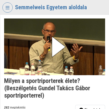
Fejléc kihagyása
Menü kihagyása
Tartalom kihagyása
Semmelweis Egyetem aloldala
VIDEO
TORIUM
SEMMELWEIS
EGYETEM
Intézményi kezdőlap
Bejelentkezés
Intézményi felfedezés
Milyen a sportriporterek élete?
Kategóriák
(Beszélgetés Gundel Takács Gábor
Intézményi listák
sportriporterrel)
Intézmények
282
megtekintés