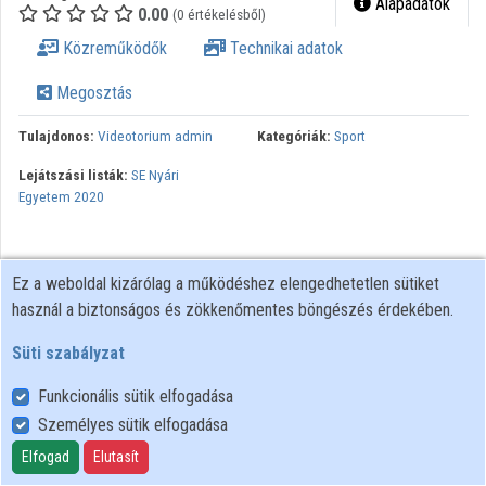
Alapadatok
0.00
(0 értékelésből)
Közreműködők
Közreműködők
Technikai adatok
Megosztás
Tulajdonos:
Videotorium admin
Kategóriák:
Sport
Lejátszási listák:
SE Nyári
Egyetem 2020
Ez a weboldal kizárólag a működéshez elengedhetetlen sütiket
használ a biztonságos és zökkenőmentes böngészés érdekében.
Süti szabályzat
Funkcionális sütik elfogadása
Személyes sütik elfogadása
Felhasználói szabályzat
Adatkezelési tájékoztató
Elfogad
Elutasít
Süti szabályzat