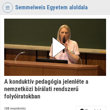
Fejléc kihagyása
Menü kihagyása
Tartalom kihagyása
Semmelweis Egyetem aloldala
VIDEO
TORIUM
SEMMELWEIS
EGYETEM
Intézményi kezdőlap
Bejelentkezés
Intézményi felfedezés
A konduktív pedagógia jelenléte a
Kategóriák
nemzetközi bírálati rendszerű
Intézményi listák
folyóiratokban
Intézmények
135
megtekintés