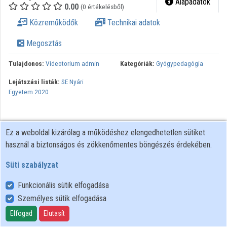
Alapadatok
0.00
(0 értékelésből)
Közreműködők
Közreműködők
Technikai adatok
Megosztás
Tulajdonos:
Videotorium admin
Kategóriák:
Gyógypedagógia
Lejátszási listák:
SE Nyári
Egyetem 2020
Ez a weboldal kizárólag a működéshez elengedhetetlen sütiket
használ a biztonságos és zökkenőmentes böngészés érdekében.
Süti szabályzat
Funkcionális sütik elfogadása
Személyes sütik elfogadása
Felhasználói szabályzat
Adatkezelési tájékoztató
Elfogad
Elutasít
Süti szabályzat