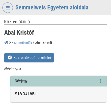
Fejléc kihagyása
Menü kihagyása
Tartalom kihagyása
Semmelweis Egyetem aloldala
Közreműködő
VIDEO
TORIUM
Abai Kristóf
SEMMELWEIS
EGYETEM
Közreműködők
Abai Kristóf
Intézményi kezdőlap
Közreműködő felvételei
Bejelentkezés
Névjegyek
Intézményi felfedezés
Névjegy
Kategóriák
MTA SZTAKI
Intézményi listák
Intézmények