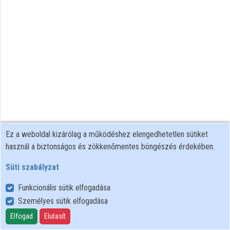
Közreműködők
Ez a weboldal kizárólag a működéshez elengedhetetlen sütiket
használ a biztonságos és zökkenőmentes böngészés érdekében.
Süti szabályzat
Funkcionális sütik elfogadása
Személyes sütik elfogadása
Felhasználói szabályzat
Adatkezelési tájékoztató
Elfogad
Elutasít
Süti szabályzat