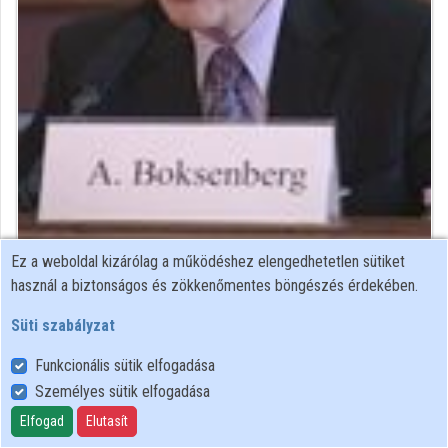
Közreműködők
Ez a weboldal kizárólag a működéshez elengedhetetlen sütiket
Közreműködő felvételei
használ a biztonságos és zökkenőmentes böngészés érdekében.
Süti szabályzat
Névjegyek
Funkcionális sütik elfogadása
Névjegy
Személyes sütik elfogadása
Elfogad
Elutasít
United Kingdom National Commission for UNESCO