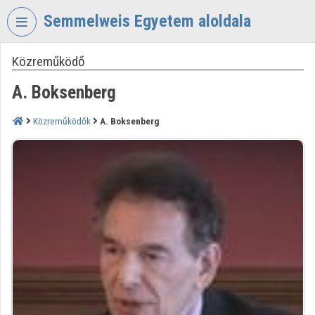
Fejléc kihagyása
Menü kihagyása
Tartalom kihagyása
Semmelweis Egyetem aloldala
Közreműködő
VIDEO
TORIUM
A. Boksenberg
SEMMELWEIS
EGYETEM
Közreműködők
A. Boksenberg
Intézményi kezdőlap
Bejelentkezés
Intézményi felfedezés
Kategóriák
Intézményi listák
Intézmények