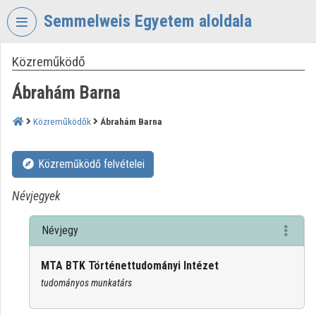
Fejléc kihagyása
Menü kihagyása
Tartalom kihagyása
Semmelweis Egyetem aloldala
Közreműködő
VIDEO
TORIUM
Ábrahám Barna
SEMMELWEIS
EGYETEM
Közreműködők
Ábrahám Barna
Intézményi kezdőlap
Közreműködő felvételei
Bejelentkezés
Névjegyek
Intézményi felfedezés
Névjegy
Kategóriák
MTA BTK Történettudományi Intézet
Intézményi listák
tudományos munkatárs
Intézmények