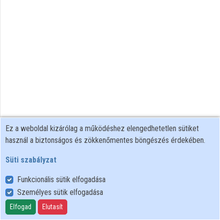
Közreműködők
Ez a weboldal kizárólag a működéshez elengedhetetlen sütiket
használ a biztonságos és zökkenőmentes böngészés érdekében.
Süti szabályzat
Funkcionális sütik elfogadása
Személyes sütik elfogadása
Felhasználói szabályzat
Adatkezelési tájékoztató
Elfogad
Elutasít
Süti szabályzat