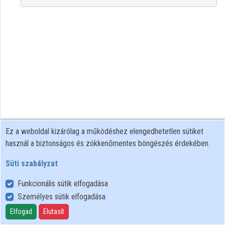
Közreműködők
Ez a weboldal kizárólag a működéshez elengedhetetlen sütiket
használ a biztonságos és zökkenőmentes böngészés érdekében.
Süti szabályzat
Funkcionális sütik elfogadása
Személyes sütik elfogadása
Felhasználói szabályzat
Adatkezelési tájékoztató
Elfogad
Elutasít
Süti szabályzat