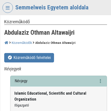
Fejléc kihagyása
Menü kihagyása
Tartalom kihagyása
Semmelweis Egyetem aloldala
Közreműködő
VIDEO
TORIUM
Abdulaziz Othman Altawaijri
SEMMELWEIS
EGYETEM
Közreműködők
Abdulaziz Othman Altawaijri
Intézményi kezdőlap
Közreműködő felvételei
Bejelentkezés
Névjegyek
Intézményi felfedezés
Névjegy
Kategóriák
Islamic Educational, Scientific and Cultural
Intézményi listák
Organization
Intézmények
főigazgató