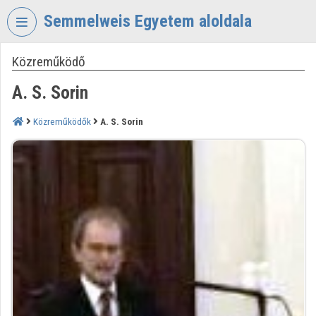
Fejléc kihagyása
Menü kihagyása
Tartalom kihagyása
Semmelweis Egyetem aloldala
Közreműködő
VIDEO
TORIUM
A. S. Sorin
SEMMELWEIS
EGYETEM
Közreműködők
A. S. Sorin
Intézményi kezdőlap
Bejelentkezés
Intézményi felfedezés
Kategóriák
Intézményi listák
Intézmények