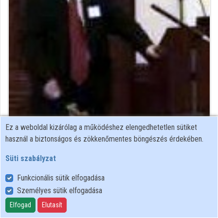
Közreműködők
Ez a weboldal kizárólag a működéshez elengedhetetlen sütiket
Közreműködő felvételei
használ a biztonságos és zökkenőmentes böngészés érdekében.
Süti szabályzat
Névjegyek
Funkcionális sütik elfogadása
Névjegy
Személyes sütik elfogadása
Elfogad
Elutasít
JINR BLTP