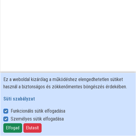
Közreműködők
Ez a weboldal kizárólag a működéshez elengedhetetlen sütiket
használ a biztonságos és zökkenőmentes böngészés érdekében.
Süti szabályzat
Funkcionális sütik elfogadása
Személyes sütik elfogadása
Felhasználói szabályzat
Adatkezelési tájékoztató
Elfogad
Elutasít
Süti szabályzat