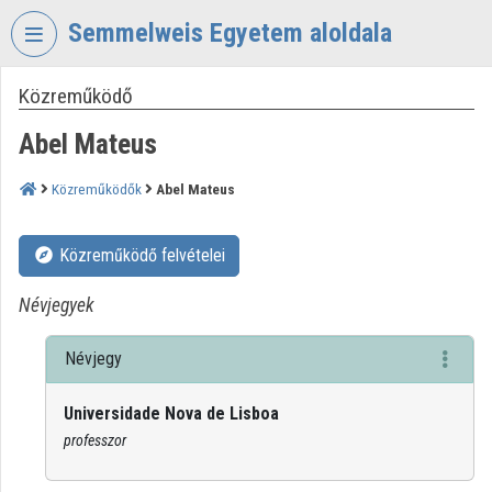
Fejléc kihagyása
Menü kihagyása
Tartalom kihagyása
Semmelweis Egyetem aloldala
Közreműködő
VIDEO
TORIUM
Abel Mateus
SEMMELWEIS
EGYETEM
Közreműködők
Abel Mateus
Intézményi kezdőlap
Közreműködő felvételei
Bejelentkezés
Névjegyek
Intézményi felfedezés
Névjegy
Kategóriák
Universidade Nova de Lisboa
Intézményi listák
professzor
Intézmények