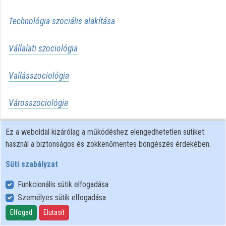
Közreműködők
Technológia szociális alakítása
Vállalati szociológia
Vallásszociológia
Városszociológia
Vidékszociológia
Ez a weboldal kizárólag a működéshez elengedhetetlen sütiket
használ a biztonságos és zökkenőmentes böngészés érdekében.
Süti szabályzat
Funkcionális sütik elfogadása
Személyes sütik elfogadása
Felhasználói szabályzat
Adatkezelési tájékoztató
Elfogad
Elutasít
Süti szabályzat