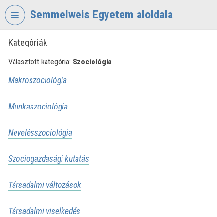
Fejléc kihagyása
Menü kihagyása
Tartalom kihagyása
Semmelweis Egyetem aloldala
Kategóriák
VIDEO
TORIUM
Választott kategória:
Szociológia
SEMMELWEIS
Makroszociológia
EGYETEM
Intézményi kezdőlap
Munkaszociológia
Bejelentkezés
Nevelésszociológia
Intézményi felfedezés
Szociogazdasági kutatás
Kategóriák
Intézményi listák
Társadalmi változások
Intézmények
Társadalmi viselkedés