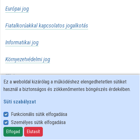
Közreműködők
Európai jog
Fiatalkorúakkal kapcsolatos jogalkotás
Informatikai jog
Környezetvédelmi jog
Közjog
Ez a weboldal kizárólag a működéshez elengedhetetlen sütiket
Alkotmányjog
használ a biztonságos és zökkenőmentes böngészés érdekében.
...
Építésügyi törvény
...
Süti szabályzat
Gazdasági jog
...
Közigazgatási jog
...
Funkcionális sütik elfogadása
Településrendezési törvény
...
Személyes sütik elfogadása
Elfogad
Elutasít
Magánjog