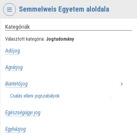
Fejléc kihagyása
Menü kihagyása
Tartalom kihagyása
Semmelweis Egyetem aloldala
Kategóriák
VIDEO
TORIUM
Választott kategória:
Jogtudomány
SEMMELWEIS
Adójog
EGYETEM
Intézményi kezdőlap
Agrárjog
Bejelentkezés
Büntetőjog
Intézményi felfedezés
Csalás elleni jogszabályok
...
Kategóriák
Egészségügyi jog
Intézményi listák
Egyházjog
Intézmények