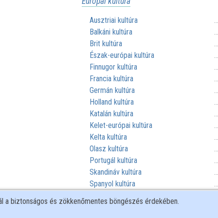
Európai kultúra
Ausztriai kultúra
.
Balkáni kultúra
.
Brit kultúra
.
Észak-európai kultúra
.
Finnugor kultúra
.
Francia kultúra
.
Germán kultúra
.
Holland kultúra
.
Katalán kultúra
.
Kelet-európai kultúra
.
Kelta kultúra
.
Olasz kultúra
.
Portugál kultúra
.
Skandináv kultúra
.
Spanyol kultúra
.
Szláv kultúra
.
nál a biztonságos és zökkenőmentes böngészés érdekében.
Török kultúra
.