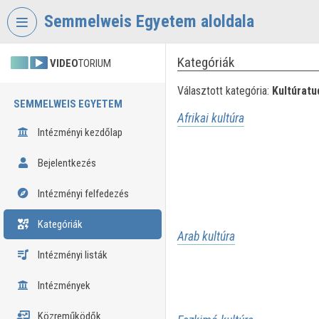
Fejléc kihagyása
Menü kihagyása
Tartalom kihagyása
Semmelweis Egyetem aloldala
Kategóriák
VIDEO
TORIUM
Választott kategória:
Kultúrat
SEMMELWEIS EGYETEM
Afrikai kultúra
Intézményi kezdőlap
Bejelentkezés
Intézményi felfedezés
Kategóriák
Arab kultúra
Intézményi listák
Intézmények
Közreműködők