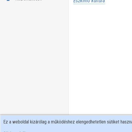
Eszkimó kultúra
Ez a weboldal kizárólag a működéshez elengedhetetlen sütiket hasz