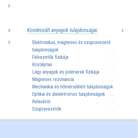
..
..
Kondenzált anyagok tulajdonságai
Elektronikus, mágneses és szupravezető
..
tulajdonságok
..
...
Félvezetők fizikája
..
...
Kristálytan
..
...
Lágy anyagok és polimerek fizikája
...
Mágneses rezonancia
...
Mechanikai és hőmérsékleti tulajdonságok
Optikai és dielektromos tulajdonságok
...
Relaxáció
...
...
Szupravezetők
...
Metrológia