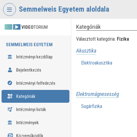
Fejléc kihagyása
Menü kihagyása
Tartalom kihagyása
Semmelweis Egyetem aloldala
Kategóriák
VIDEO
TORIUM
Választott kategória:
Fizika
SEMMELWEIS EGYETEM
Akusztika
Intézményi kezdőlap
Elektroakusztika
Bejelentkezés
Intézményi felfedezés
Elektromágnesesség
Kategóriák
Sugárfizika
Intézményi listák
Intézmények
Közreműködők