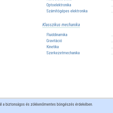
Optoelektronika
.
Számítógépes elektronika
.
Klasszikus mechanika
Fluiddinamika
.
Gravitáció
.
Kinetika
.
Szerkezetmechanika
.
Matematikai fizika
nál a biztonságos és zökkenőmentes böngészés érdekében.