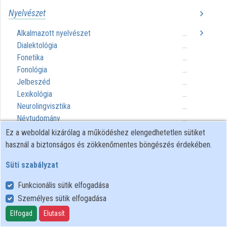
Közreműködők
Nyelvészet
Alkalmazott nyelvészet
...
Dialektológia
...
Fonetika
...
Fonológia
...
Jelbeszéd
...
Lexikológia
...
Neurolingvisztika
...
Névtudomány
...
Nyelvtan
...
Ez a weboldal kizárólag a működéshez elengedhetetlen sütiket
Összehasonlító nyelvészet
...
használ a biztonságos és zökkenőmentes böngészés érdekében.
Pszicholingvisztika
...
Süti szabályzat
Retorika
...
Számítógépes nyelvészet
...
Funkcionális sütik elfogadása
Szemantika
...
Személyes sütik elfogadása
Szociolingvisztika
...
Elfogad
Elutasít
Történeti nyelvészet
...