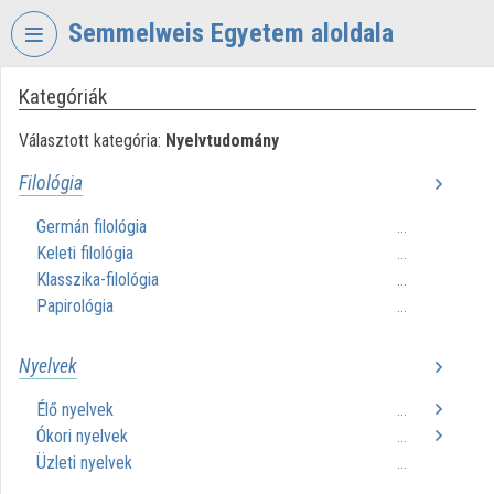
Fejléc kihagyása
Menü kihagyása
Tartalom kihagyása
Semmelweis Egyetem aloldala
Kategóriák
VIDEO
TORIUM
Választott kategória:
Nyelvtudomány
SEMMELWEIS
Filológia
EGYETEM
Germán filológia
...
Intézményi kezdőlap
Keleti filológia
...
Bejelentkezés
Klasszika-filológia
...
Papirológia
...
Intézményi felfedezés
Nyelvek
Kategóriák
Élő nyelvek
...
Intézményi listák
Ókori nyelvek
...
Üzleti nyelvek
...
Intézmények