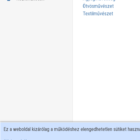
Ötvösművészet
Textilművészet
Ez a weboldal kizárólag a működéshez elengedhetetlen sütiket hasz