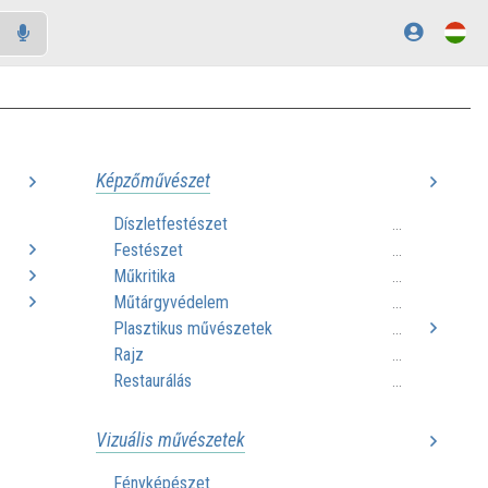
Képzőművészet
Díszletfestészet
..
...
Festészet
..
...
Műkritika
..
...
Műtárgyvédelem
..
...
Plasztikus művészetek
...
Rajz
...
Restaurálás
...
Vizuális művészetek
Fényképészet
...