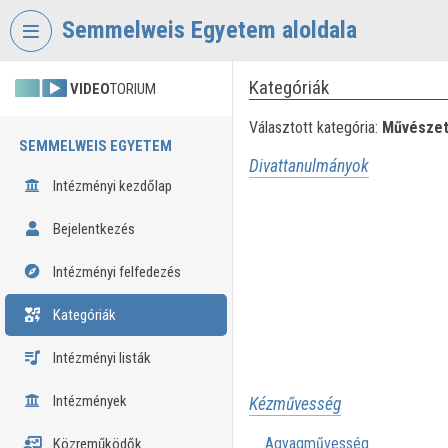
Fejléc kihagyása
Menü kihagyása
Tartalom kihagyása
Semmelweis Egyetem aloldala
Kategóriák
VIDEO
TORIUM
Választott kategória:
Művésze
SEMMELWEIS EGYETEM
Divattanulmányok
Intézményi kezdőlap
Bejelentkezés
Intézményi felfedezés
Kategóriák
Intézményi listák
Intézmények
Kézművesség
Agyagművesség
Közreműködők