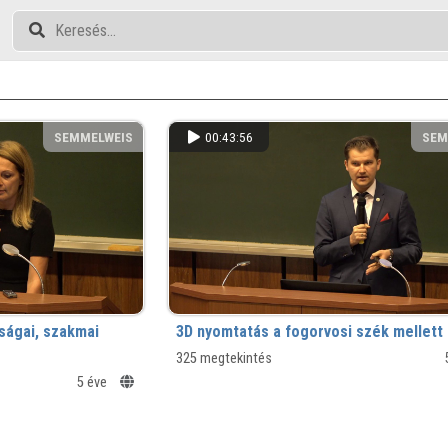
SEMMELWEIS
00:43:56
SEM
ságai, szakmai
3D nyomtatás a fogorvosi szék mellett
325 megtekintés
5 éve