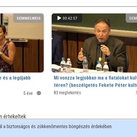
SEMMELWEIS
00:42:57
SEM
 és a legújabb
Mi vonzza legjobban ma a fiatalokat kul
téren? (beszélgetés Fekete Péter kultu
államtitkárral)
83 megtekintés
5 éve
n értekeltek
nál a biztonságos és zökkenőmentes böngészés érdekében.
SEMMELWEIS
00:42:57
SEM