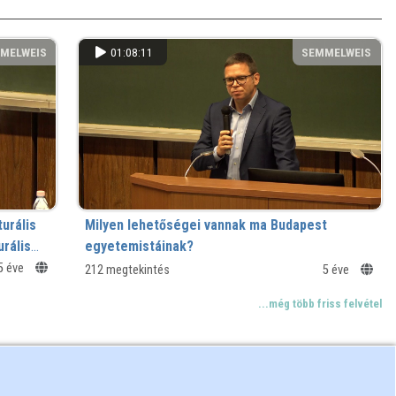
MELWEIS
01:08:11
SEMMELWEIS
turális
Milyen lehetőségei vannak ma Budapest
rális
egyetemistáinak?
5 éve
212 megtekintés
5 éve
...még több friss felvétel
MELWEIS
00:26:44
SEMMELWEIS