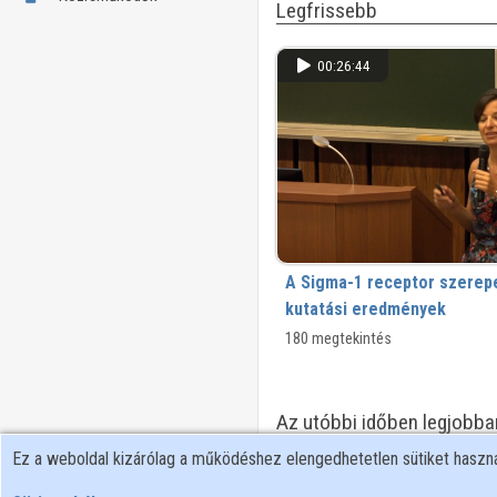
Legfrissebb
00:26:44
A Sigma-1 receptor szerepe
kutatási eredmények
180 megtekintés
Az utóbbi időben legjobba
Ez a weboldal kizárólag a működéshez elengedhetetlen sütiket hasz
01:08:11