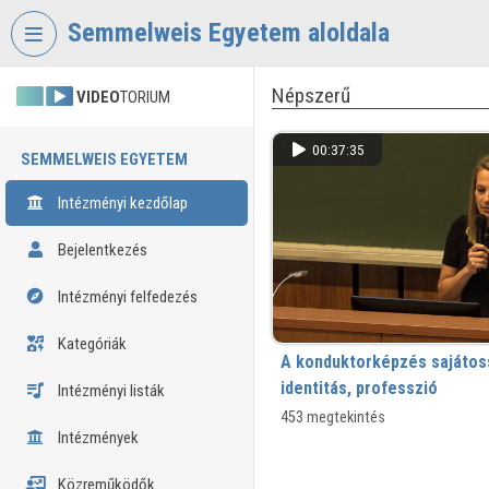
Fejléc kihagyása
Menü kihagyása
Tartalom kihagyása
Semmelweis Egyetem aloldala
Népszerű
VIDEO
TORIUM
00:37:35
SEMMELWEIS EGYETEM
Intézményi kezdőlap
Bejelentkezés
Intézményi felfedezés
Kategóriák
A konduktorképzés sajátos
identitás, professzió
Intézményi listák
453 megtekintés
Intézmények
Közreműködők