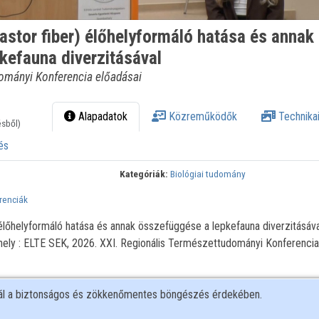
astor fiber) élőhelyformáló hatása és annak
kefauna diverzitásával
ományi Konferencia előadásai
Alapadatok
Közreműködők
Technikai
ésből)
és
Kategóriák:
Biológiai tudomány
renciák
 élőhelyformáló hatása és annak összefüggése a lepkefauna diverzitásáva
ely : ELTE SEK, 2026. XXI. Regionális Természettudományi Konferencia
nál a biztonságos és zökkenőmentes böngészés érdekében.