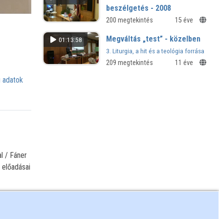
beszélgetés - 2008
MKE 40. vándorgyűlés - 2008
200 megtekintés
15 éve
Megváltás „test” - közelben
01:13:58
3. Liturgia, a hit és a teológia forrása
209 megtekintés
11 éve
 adatok
l / Fáner
 előadásai