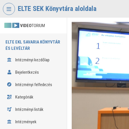
Fejléc kihagyása
Menü kihagyása
Tartalom kihagyása
ELTE SEK Könyvtára aloldala
VIDEO
TORIUM
ELTE EKL SAVARIA KÖNYVTÁR
ÉS LEVÉLTÁR
Intézményi kezdőlap
Bejelentkezés
Intézményi felfedezés
Kategóriák
Intézményi listák
Intézmények