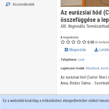
Közreműködők
Az eurázsiai hód (C
összefüggése a lep
XXI. Regionális Természettud
8
megtekintés
0.00
(0 értékel
Megosztás
Letölt
Tulajdonos:
csuk
Lejátszási listák:
Előadások, konfe
Az eurázsiai hód (Castor fiber)
Anna, Bódizs Dalma. - Szombath
Ez a weboldal kizárólag a működéshez elengedhetetlen sütiket hasz