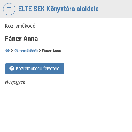
Fejléc kihagyása
Menü kihagyása
Tartalom kihagyása
ELTE SEK Könyvtára aloldala
Közreműködő
VIDEO
TORIUM
Fáner Anna
ELTE
EKL
Közreműködők
Fáner Anna
SAVARIA
KÖNYVTÁR
Közreműködő felvételei
ÉS
LEVÉLTÁR
Névjegyek
Intézményi kezdőlap
Bejelentkezés
Intézményi felfedezés
Kategóriák