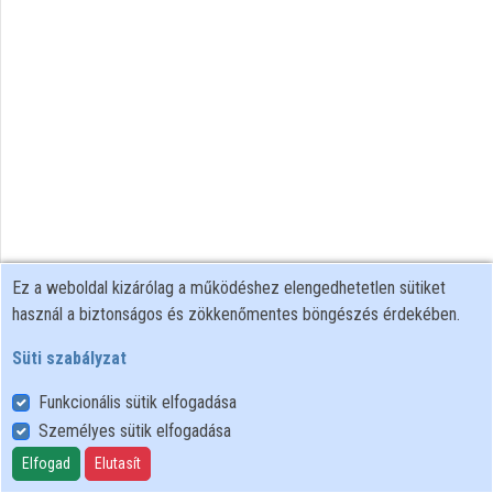
Intézményi listák
Intézmények
Közreműködők
Ez a weboldal kizárólag a működéshez elengedhetetlen sütiket
használ a biztonságos és zökkenőmentes böngészés érdekében.
Süti szabályzat
Funkcionális sütik elfogadása
Személyes sütik elfogadása
Felhasználói szabályzat
Adatkezelési tájékoztató
Elfogad
Elutasít
Süti szabályzat