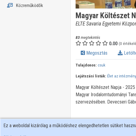
Közreműködők
Magyar Költészet N
ELTE Savaria Egyetemi Közpo
83
megtekintés
0.00
(0 értékel
Megosztás
Letölt
Tulajdonos:
csuk
Lejátszási listák:
Élet az intézmén
Magyar Költészet Napja - 2025
Magyar Irodalomtudományi Tans
szervezésében. Devecseri Gábo
Ez a weboldal kizárólag a működéshez elengedhetetlen sütiket hasz