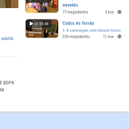
nevelés
Óvodai közép és nagy csoport
77 megtekintés
3 éve
Csúcs és forrás
01:05:48
3. A szentségek, mint életünk fontos
állomásai
239 megtekintés
11 éve
 adatok
LTE BDPK
tár