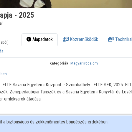
apja - 2025
nt
Alapadatok
Közreműködők
Technikai
ésből)
és
Kategóriák:
Magyar irodalom
yben
 : ELTE Savaria Egyetemi Központ. - Szombathely : ELTE SEK, 2025. E
zék, Zenepedagógiai Tanszék és a Savaria Egyetemi Könyvtár és Levél
r emléksarok átadása.
nál a biztonságos és zökkenőmentes böngészés érdekében.