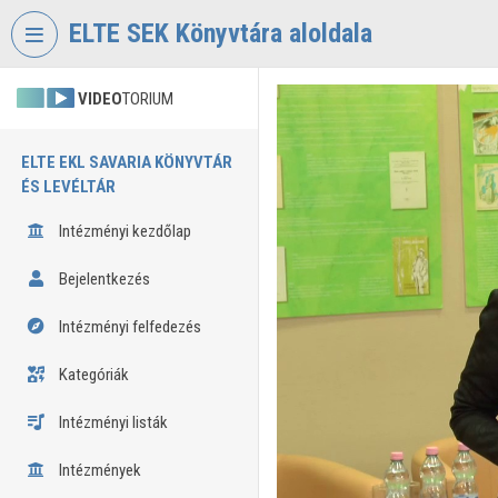
Fejléc kihagyása
Menü kihagyása
Tartalom kihagyása
ELTE SEK Könyvtára aloldala
VIDEO
TORIUM
ELTE EKL SAVARIA KÖNYVTÁR
ÉS LEVÉLTÁR
Intézményi kezdőlap
Bejelentkezés
Intézményi felfedezés
Kategóriák
Intézményi listák
Intézmények