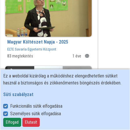
KÖNYVTÁRA
Intézményi listák
Intézmények
Közreműködők
Magyar Költészet Napja - 2025
ELTE Savaria Egyetemi Központ
83 megtekintés
1 éve
01:25:27
ELTE SEK
Ez a weboldal kizárólag a működéshez elengedhetetlen sütiket
KÖNYVTÁRA
használ a biztonságos és zökkenőmentes böngészés érdekében.
Süti szabályzat
Funkcionális sütik elfogadása
Személyes sütik elfogadása
Adventi hangverseny - 2024
Elfogad
Elutasít
ELTE BDPK Zenepedagógiai Tanszék