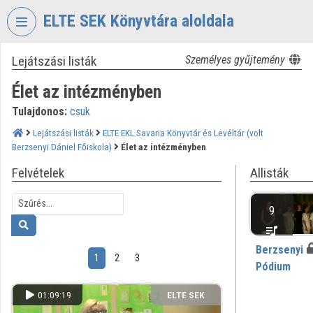
Fejléc kihagyása
Menü kihagyása
Tartalom kihagyása
ELTE SEK Könyvtára aloldala
Lejátszási listák
Személyes gyűjtemény
VIDEO
TORIUM
Élet az intézményben
ELTE
Tulajdonos:
csuk
EKL
SAVARIA
Lejátszási listák
ELTE EKL Savaria Könyvtár és Levéltár (volt
Berzsenyi Dániel Főiskola)
Élet az intézményben
KÖNYVTÁR
ÉS
Felvételek
Allisták
LEVÉLTÁR
Intézményi kezdőlap
9
Bejelentkezés
Berzsenyi
1
2
3
Pódium
Intézményi felfedezés
01:09:19
ELTE SEK
Kategóriák