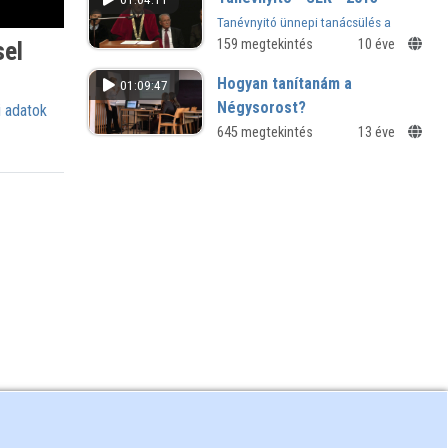
Tanévnyitó ünnepi tanácsülés a
Savaria Egyetemi Központban -
159 megtekintés
10 éve
sel
Szombathely, 2015.
Hogyan tanítanám a
01:09:47
Négysorost?
 adatok
Mentés másként? - III. IROM-
645 megtekintés
13 éve
konferencia