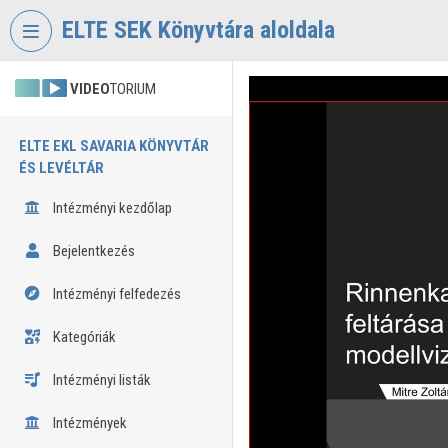
Fejléc kihagyása
Menü kihagyása
Tartalom kihagyása
ELTE SEK Könyvtára aloldala
VIDEO
TORIUM
ELTE EKL SAVARIA KÖNYVTÁR
ÉS LEVÉLTÁR
Intézményi kezdőlap
Bejelentkezés
Intézményi felfedezés
Kategóriák
Intézményi listák
Intézmények