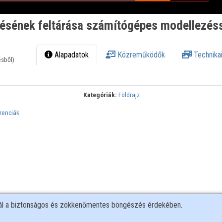
désének feltárása számítógépes modellezés
Alapadatok
Közreműködők
Technikai
ésből)
Kategóriák:
Földrajz
renciák
nál a biztonságos és zökkenőmentes böngészés érdekében.