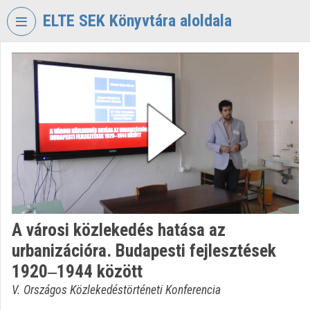
Fejléc kihagyása
Menü kihagyása
Tartalom kihagyása
ELTE SEK Könyvtára aloldala
VIDEO
TORIUM
ELTE
EKL
SAVARIA
KÖNYVTÁR
ÉS
LEVÉLTÁR
Intézményi kezdőlap
A városi közlekedés hatása az
Bejelentkezés
urbanizációra. Budapesti fejlesztések
Intézményi felfedezés
1920‒1944 között
V. Országos Közlekedéstörténeti Konferencia
Kategóriák