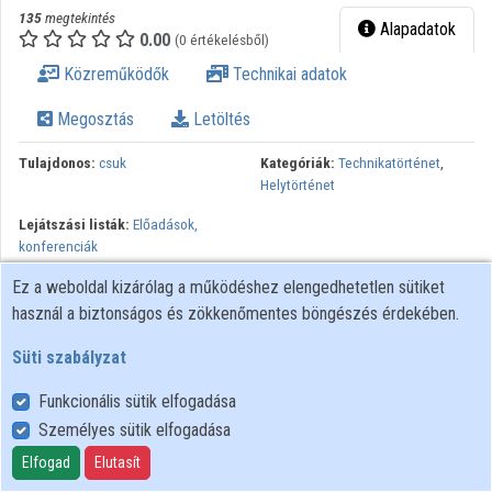
135
megtekintés
Intézményi listák
Alapadatok
0.00
(0 értékelésből)
Intézmények
Közreműködők
Technikai adatok
Közreműködők
Megosztás
Letöltés
Tulajdonos:
csuk
Kategóriák:
Technikatörténet
,
Helytörténet
Lejátszási listák:
Előadások,
konferenciák
Ez a weboldal kizárólag a működéshez elengedhetetlen sütiket
A városi közlekedés hatása az urbanizációra. Budapesti
használ a biztonságos és zökkenőmentes böngészés érdekében.
fejlesztések 1920‒1944 között / Balogh-Ebner Márton. -
Szombathely : ELTE SEK, 2021 V. Országos Közlekedéstörténeti
Süti szabályzat
Konferencia - Utazni jó! Fókuszban a személyszállítás Szervezők:
Eötvös Loránd Tudományegyetem Savaria Egyetemi Központ ;
Funkcionális sütik elfogadása
Eötvös Loránd Tudományegyetem Berzsenyi Dániel
Személyes sütik elfogadása
Pedagógusképző Központ Történelem Tanszék ;
Elfogad
Elutasít
Közlekedéstudományi Egyesület Általános Tagozat