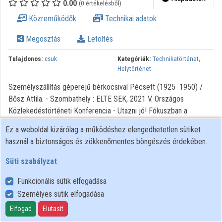
0.00
(0 értékelésből)
Intézményi listák
Közreműködők
Technikai adatok
Intézmények
Megosztás
Letöltés
Közreműködők
Tulajdonos:
csuk
Kategóriák:
Technikatörténet
,
Helytörténet
Személyszállítás géperejű bérkocsival Pécsett (1925‒1950) /
Bősz Attila. - Szombathely : ELTE SEK, 2021 V. Országos
Közlekedéstörténeti Konferencia - Utazni jó! Fókuszban a
személyszállítás Szervezők: Eötvös Loránd Tudományegyetem
Ez a weboldal kizárólag a működéshez elengedhetetlen sütiket
Savaria Egyetemi Központ ; Eötvös Loránd Tudományegyetem
használ a biztonságos és zökkenőmentes böngészés érdekében.
Berzsenyi Dániel Pedagógusképző Központ Történelem Tanszék ;
Közlekedéstudományi Egyesület Általános Tagozat
Süti szabályzat
Közlekedéstörténeti Szakosztálya
Funkcionális sütik elfogadása
Személyes sütik elfogadása
Felhasználói szabályzat
Adatkezelési tájékoztató
Elfogad
Elutasít
Süti szabályzat