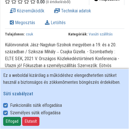
0.00
(0 értékelésből)
Intézményi listák
Közreműködők
Technikai adatok
Intézmények
Megosztás
Letöltés
Közreműködők
Tulajdonos:
csuk
Kategóriák:
Vasúti szállítás
Különvonatok Jász-Nagykun-Szolnok megyében a 19. és a 20.
században / Szikszai Mihály ‒ Csajka Gizella. - Szombathely :
ELTE SEK, 2021 V. Országos Közlekedéstörténeti Konferencia -
Utazni jó! Fókuszban a személyszállítás Szervezők: Eötvös
Loránd Tudományegyetem Savaria Egyetemi Központ ; Eötvös
Ez a weboldal kizárólag a működéshez elengedhetetlen sütiket
Loránd Tudományegyetem Berzsenyi Dániel Pedagógusképző
használ a biztonságos és zökkenőmentes böngészés érdekében.
Központ Történelem Tanszék ; Közlekedéstudományi Egyesület
Általános Tagozat Közlekedéstörténeti Szakosztálya
Süti szabályzat
Funkcionális sütik elfogadása
Személyes sütik elfogadása
Felhasználói szabályzat
Adatkezelési tájékoztató
Elfogad
Elutasít
Süti szabályzat