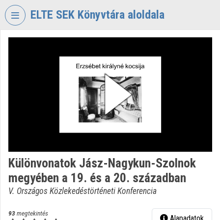
Fejléc kihagyása
Menü kihagyása
Tartalom kihagyása
ELTE SEK Könyvtára aloldala
VIDEO
TORIUM
ELTE
EKL
SAVARIA
KÖNYVTÁR
ÉS
LEVÉLTÁR
Intézményi kezdőlap
Különvonatok Jász-Nagykun-Szolnok
Bejelentkezés
megyében a 19. és a 20. században
Intézményi felfedezés
V. Országos Közlekedéstörténeti Konferencia
Kategóriák
93
megtekintés
Alapadatok