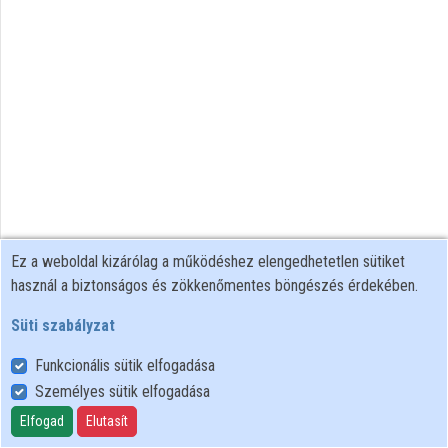
Intézményi listák
Intézmények
Közreműködők
Ez a weboldal kizárólag a működéshez elengedhetetlen sütiket
használ a biztonságos és zökkenőmentes böngészés érdekében.
Süti szabályzat
Funkcionális sütik elfogadása
Személyes sütik elfogadása
Felhasználói szabályzat
Adatkezelési tájékoztató
Elfogad
Elutasít
Süti szabályzat