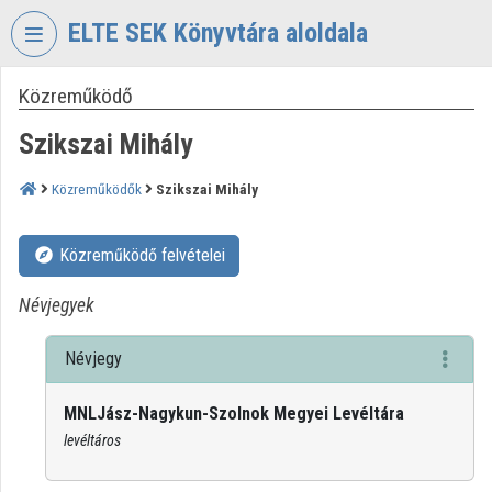
Fejléc kihagyása
Menü kihagyása
Tartalom kihagyása
ELTE SEK Könyvtára aloldala
Közreműködő
VIDEO
TORIUM
Szikszai Mihály
ELTE
EKL
Közreműködők
Szikszai Mihály
SAVARIA
KÖNYVTÁR
Közreműködő felvételei
ÉS
LEVÉLTÁR
Névjegyek
Intézményi kezdőlap
Névjegy
Bejelentkezés
MNLJász-Nagykun-Szolnok Megyei Levéltára
Intézményi felfedezés
levéltáros
Kategóriák