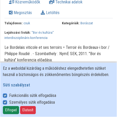
Közreműködők
Technikai adatok
Intézményi listák
Megosztás
Letöltés
Intézmények
Tulajdonos:
csuk
Kategóriák:
Borászat
Közreműködők
Lejátszási listák:
"Bor és kultúra"
interdiszciplináris konferencia
Le Bordelais viticole et ses terroirs = Terroir és Bordeaux-i bor /
Philippe Roudié . - Szombathely : NymE SEK, 2011. "Bor és
kultúra" konferencia előadása.
Ez a weboldal kizárólag a működéshez elengedhetetlen sütiket
használ a biztonságos és zökkenőmentes böngészés érdekében.
Süti szabályzat
Funkcionális sütik elfogadása
Személyes sütik elfogadása
Felhasználói szabályzat
Adatkezelési tájékoztató
Elfogad
Elutasít
Süti szabályzat