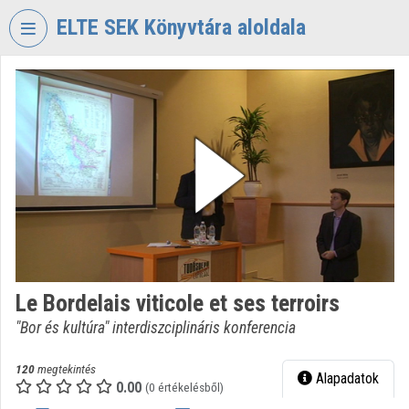
Fejléc kihagyása
Menü kihagyása
Tartalom kihagyása
ELTE SEK Könyvtára aloldala
VIDEO
TORIUM
ELTE
EKL
SAVARIA
KÖNYVTÁR
ÉS
LEVÉLTÁR
Intézményi kezdőlap
Le Bordelais viticole et ses terroirs
Bejelentkezés
"Bor és kultúra" interdiszciplináris konferencia
Intézményi felfedezés
120
megtekintés
Alapadatok
0.00
Kategóriák
(0 értékelésből)