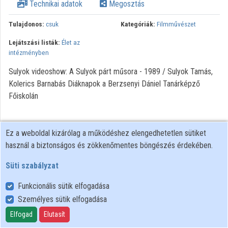
Technikai adatok
Megosztás
Intézményi listák
Tulajdonos:
csuk
Kategóriák:
Filmművészet
Intézmények
Lejátszási listák:
Élet az
intézményben
Közreműködők
Sulyok videoshow: A Sulyok párt műsora - 1989 / Sulyok Tamás,
Kolerics Barnabás Diáknapok a Berzsenyi Dániel Tanárképző
Főiskolán
Ez a weboldal kizárólag a működéshez elengedhetetlen sütiket
használ a biztonságos és zökkenőmentes böngészés érdekében.
Süti szabályzat
Funkcionális sütik elfogadása
Személyes sütik elfogadása
Felhasználói szabályzat
Adatkezelési tájékoztató
Elfogad
Elutasít
Süti szabályzat