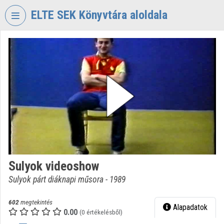
Fejléc kihagyása
Menü kihagyása
Tartalom kihagyása
ELTE SEK Könyvtára aloldala
VIDEO
TORIUM
ELTE
EKL
SAVARIA
KÖNYVTÁR
ÉS
LEVÉLTÁR
Intézményi kezdőlap
Sulyok videoshow
Bejelentkezés
Sulyok párt diáknapi műsora - 1989
Intézményi felfedezés
602
megtekintés
Alapadatok
0.00
Kategóriák
(0 értékelésből)