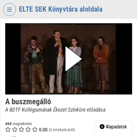
Fejléc kihagyása
Menü kihagyása
Tartalom kihagyása
ELTE SEK Könyvtára aloldala
VIDEO
TORIUM
ELTE
EKL
SAVARIA
KÖNYVTÁR
ÉS
LEVÉLTÁR
Intézményi kezdőlap
A buszmegálló
Bejelentkezés
A BDTF Kollégiumának Ékezet Színköre előadása
Intézményi felfedezés
468
megtekintés
Alapadatok
0.00
Kategóriák
(0 értékelésből)