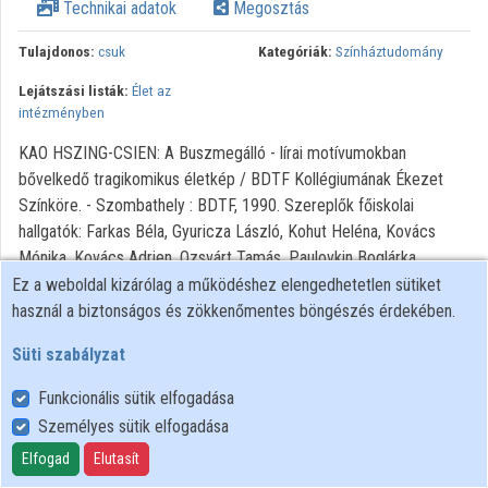
Technikai adatok
Megosztás
Intézményi listák
Tulajdonos:
csuk
Kategóriák:
Színháztudomány
Intézmények
Lejátszási listák:
Élet az
intézményben
Közreműködők
KAO HSZING-CSIEN: A Buszmegálló - lírai motívumokban
bővelkedő tragikomikus életkép / BDTF Kollégiumának Ékezet
Színköre. - Szombathely : BDTF, 1990. Szereplők főiskolai
hallgatók: Farkas Béla, Gyuricza László, Kohut Heléna, Kovács
Mónika, Kovács Adrien, Ozsvárt Tamás, Paulovkin Boglárka,
Szekeres Csaba, Varga Krisztina és Ványi László. Rendező: Török
Ez a weboldal kizárólag a működéshez elengedhetetlen sütiket
Gábor
használ a biztonságos és zökkenőmentes böngészés érdekében.
Süti szabályzat
Funkcionális sütik elfogadása
Személyes sütik elfogadása
Felhasználói szabályzat
Adatkezelési tájékoztató
Elfogad
Elutasít
Süti szabályzat