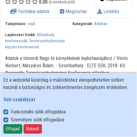
0.00
(0 értékelésből)
Intézményi listák
Technikai adatok
Megosztás
Letöltés
Intézmények
Tulajdonos:
csuk
Kategóriák:
Állattan
Közreműködők
Lejátszási listák:
Előadások,
konferenciák
,
Természettudományi
képzés konferenciái
Adatok a tömördi Nagy-tó környékének lepkefaunájához / Vörös
Norbert, Mészáros Ádám. - Szombathely : ELTE SEK, 2018. XII.
Regionális Természettudományi Konferencia előadásai
Ez a weboldal kizárólag a működéshez elengedhetetlen sütiket
használ a biztonságos és zökkenőmentes böngészés érdekében.
Süti szabályzat
Funkcionális sütik elfogadása
Személyes sütik elfogadása
Felhasználói szabályzat
Adatkezelési tájékoztató
Elfogad
Elutasít
Süti szabályzat