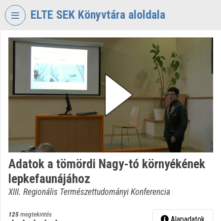
Fejléc kihagyása
Menü kihagyása
Tartalom kihagyása
ELTE SEK Könyvtára aloldala
VIDEO
TORIUM
ELTE
EKL
SAVARIA
KÖNYVTÁR
ÉS
LEVÉLTÁR
Intézményi kezdőlap
Adatok a tömördi Nagy-tó környékének
Bejelentkezés
lepkefaunájához
Intézményi felfedezés
XIII. Regionális Természettudományi Konferencia
Kategóriák
125
megtekintés
Alapadatok