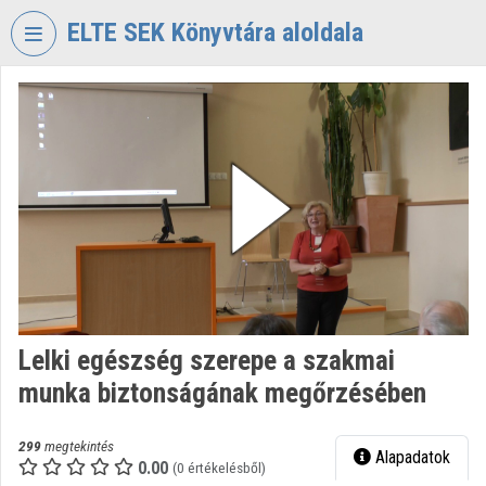
Fejléc kihagyása
Menü kihagyása
Tartalom kihagyása
ELTE SEK Könyvtára aloldala
VIDEO
TORIUM
ELTE
EKL
SAVARIA
KÖNYVTÁR
ÉS
LEVÉLTÁR
Intézményi kezdőlap
Lelki egészség szerepe a szakmai
Bejelentkezés
munka biztonságának megőrzésében
Intézményi felfedezés
299
megtekintés
Alapadatok
Kategóriák
0.00
(0 értékelésből)