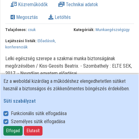
Közreműködők
Technikai adatok
Intézményi listák
Megosztás
Letöltés
Intézmények
Tulajdonos:
csuk
Kategóriák:
Munkaegészségügy
Közreműködők
Lejátszási listák:
Előadások,
konferenciák
Lelki egészség szerepe a szakmai munka biztonságának
megőrzésében / Kiss-Geosits Beatrix. - Szombathely : ELTE SEK,
2017. - Nyugdíjas egyetem előadásai
Ez a weboldal kizárólag a működéshez elengedhetetlen sütiket
használ a biztonságos és zökkenőmentes böngészés érdekében.
Süti szabályzat
Funkcionális sütik elfogadása
Személyes sütik elfogadása
Felhasználói szabályzat
Adatkezelési tájékoztató
Elfogad
Elutasít
Süti szabályzat