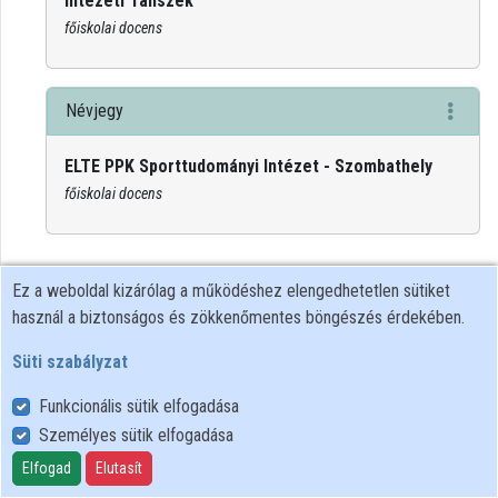
Intézeti Tanszék
Intézményi listák
főiskolai docens
Intézmények
Névjegy
Közreműködők
ELTE PPK Sporttudományi Intézet - Szombathely
főiskolai docens
Ez a weboldal kizárólag a működéshez elengedhetetlen sütiket
használ a biztonságos és zökkenőmentes böngészés érdekében.
Süti szabályzat
Funkcionális sütik elfogadása
Személyes sütik elfogadása
Felhasználói szabályzat
Adatkezelési tájékoztató
Elfogad
Elutasít
Süti szabályzat