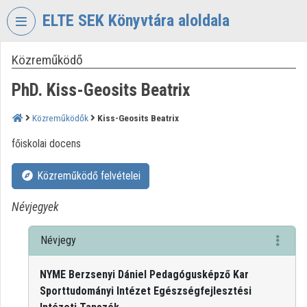
Fejléc kihagyása
Menü kihagyása
Tartalom kihagyása
ELTE SEK Könyvtára aloldala
Közreműködő
VIDEO
TORIUM
PhD. Kiss-Geosits Beatrix
ELTE
EKL
Közreműködők
Kiss-Geosits Beatrix
SAVARIA
főiskolai docens
KÖNYVTÁR
ÉS
LEVÉLTÁR
Közreműködő felvételei
Intézményi kezdőlap
Névjegyek
Bejelentkezés
Névjegy
Intézményi felfedezés
NYME Berzsenyi Dániel Pedagógusképző Kar
Sporttudományi Intézet Egészségfejlesztési
Kategóriák