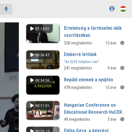
Értelmiség a történelmi idők
01:13:01
szorításában
328 megtekintés
15 éve
Emberré lettünk
00:36:47
"Az ELTE helyben van" -
természettudományok
241 megtekintés
9 éve
Repülő elemek a nyújtón
00:34:56
478 megtekintés
15 éve
Hungarian Conference on
00:11:51
Educational Research HuCER
2023 konferencia - megnyitó
49 megtekintés
3 éve
Fülöp Géza, a képzést
00:20:12