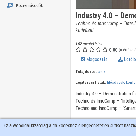
Közreműködők
Industry 4.0 – Demo
Techno és InnoCamp – “Intelli
kihívásai
162
megtekintés
0.00
(0 értékel
Megosztás
Letölt
Tulajdonos:
csuk
Lejátszási listák:
Előadások, konfe
Industry 4.0 – Demonstration fa
Techno és InnoCamp – “Intellige
Techno and InnoCamp – “Smart
Ez a weboldal kizárólag a működéshez elengedhetetlen sütiket hasz