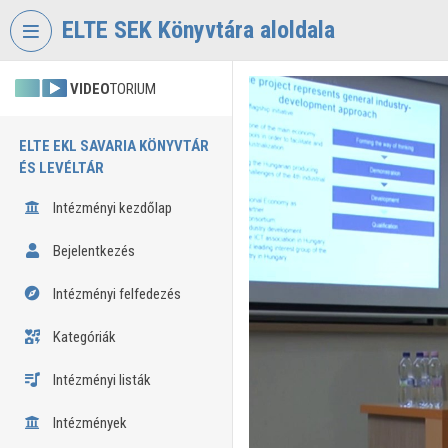
Fejléc kihagyása
Menü kihagyása
Tartalom kihagyása
ELTE SEK Könyvtára aloldala
VIDEO
TORIUM
ELTE EKL SAVARIA KÖNYVTÁR
ÉS LEVÉLTÁR
Intézményi kezdőlap
Bejelentkezés
Intézményi felfedezés
Kategóriák
Intézményi listák
Intézmények