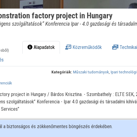
nstration factory project in Hungary
gens szolgáltatások” Konferencia Ipar - 4.0 gazdasági és társadal
Alapadatok
Közreműködők
Technikai
ésből)
és
Kategóriák:
Műszaki tudományok
,
Ipari technológ
renciák
ctory project in Hungary / Bárdos Krisztina. - Szombathely : ELTE SEK, 
ns szolgáltatások” Konferencia - Ipar 4.0 gazdasági és társadalmi kihívá
 Services”
nál a biztonságos és zökkenőmentes böngészés érdekében.