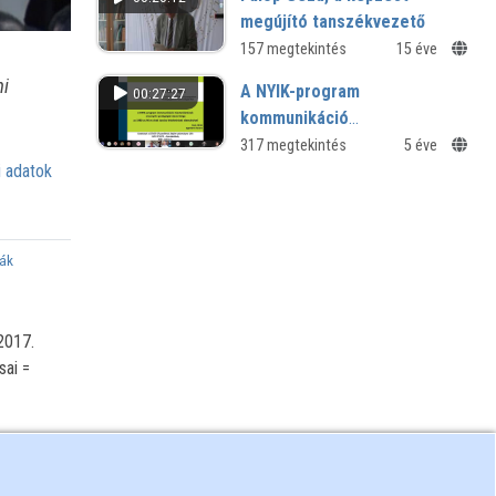
megújító tanszékvezető
MKE 40. vándorgyűlés - 2008
157 megtekintés
15 éve
mi
A NYIK-program
00:27:27
kommunikáció
részterületének anyanyelv-
317 megtekintés
5 éve
 adatok
pedagógiai újszerűsége az
1980-as 90-es évek tanóra
felvételeinek elemzése
iák
2017.
sai =