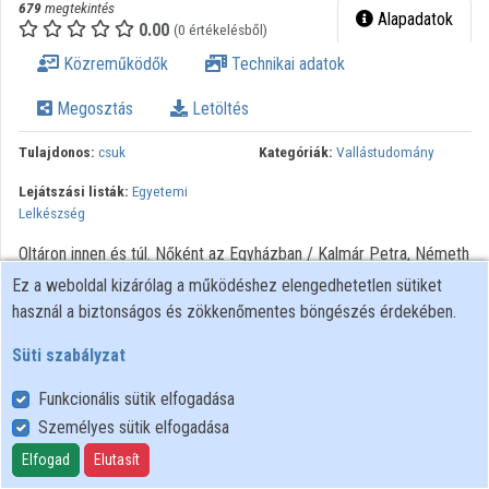
679
megtekintés
Alapadatok
Intézményi listák
0.00
(0 értékelésből)
Közreműködők
Technikai adatok
Intézmények
Megosztás
Letöltés
Közreműködők
Tulajdonos:
csuk
Kategóriák:
Vallástudomány
Lejátszási listák:
Egyetemi
Lelkészség
Oltáron innen és túl. Nőként az Egyházban / Kalmár Petra, Németh
Norbert. - Szombathely : ELTE SEK, 2017. Isten és a teológia női
Ez a weboldal kizárólag a működéshez elengedhetetlen sütiket
arca előadássorozat - A Katolikus Egyetemi Lelkészség nyitott
használ a biztonságos és zökkenőmentes böngészés érdekében.
előadásai
Süti szabályzat
Funkcionális sütik elfogadása
Személyes sütik elfogadása
Felhasználói szabályzat
Adatkezelési tájékoztató
Elfogad
Elutasít
Süti szabályzat