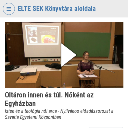
Fejléc kihagyása
Menü kihagyása
Tartalom kihagyása
ELTE SEK Könyvtára aloldala
VIDEO
TORIUM
ELTE
EKL
SAVARIA
KÖNYVTÁR
ÉS
LEVÉLTÁR
Intézményi kezdőlap
Oltáron innen és túl. Nőként az
Bejelentkezés
Egyházban
Intézményi felfedezés
Isten és a teológia női arca - Nyilvános előadássorozat a
Savaria Egyetemi Központban
Kategóriák