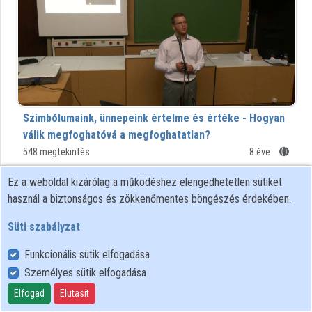
Intézményi listák
Intézmények
Közreműködők
Szimbólumaink, ünnepeink értelme és értéke - Hogyan
válik megfoghatóvá a megfoghatatlan?
Párbeszédben a teológia és a pszichológia
548 megtekintés
8 éve
Ez a weboldal kizárólag a működéshez elengedhetetlen sütiket
01:26:50
ELTE SEK
használ a biztonságos és zökkenőmentes böngészés érdekében.
KÖNYVTÁRA
Süti szabályzat
Funkcionális sütik elfogadása
Személyes sütik elfogadása
Elfogad
Elutasít