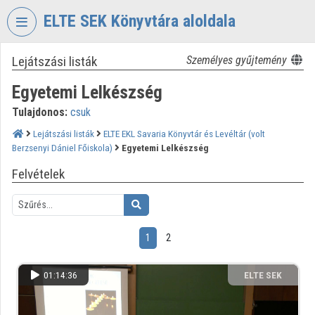
Fejléc kihagyása
Menü kihagyása
Tartalom kihagyása
ELTE SEK Könyvtára aloldala
Lejátszási listák
Személyes gyűjtemény
VIDEO
TORIUM
Egyetemi Lelkészség
ELTE
Tulajdonos:
csuk
EKL
SAVARIA
Lejátszási listák
ELTE EKL Savaria Könyvtár és Levéltár (volt
Berzsenyi Dániel Főiskola)
Egyetemi Lelkészség
KÖNYVTÁR
ÉS
Felvételek
LEVÉLTÁR
Intézményi kezdőlap
Bejelentkezés
1
2
Intézményi felfedezés
01:14:36
ELTE SEK
KÖNYVTÁRA
Kategóriák