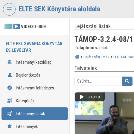
Fejléc kihagyása
Menü kihagyása
Tartalom kihagyása
ELTE SEK Könyvtára aloldala
Lejátszási listák
VIDEO
TORIUM
TÁMOP-3.2.4-08/1
ELTE EKL SAVARIA KÖNYVTÁR
Tulajdonos:
csuk
ÉS LEVÉLTÁR
Lejátszási listák
ELTE EKL Sav
Intézményi kezdőlap
Felvételek
Bejelentkezés
Intézményi felfedezés
00:40:10
Kategóriák
Intézményi listák
Intézmények