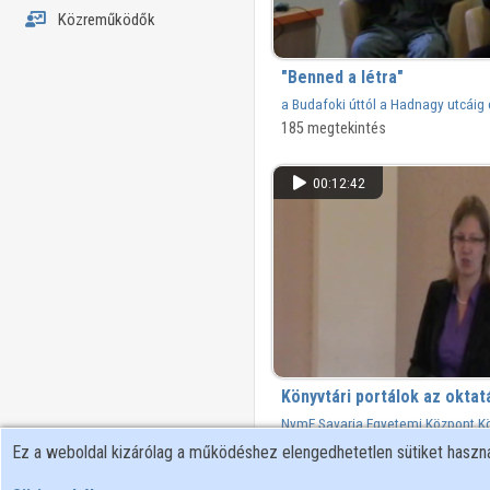
Közreműködők
"Benned a létra"
a Budafoki úttól a Hadnagy utcáig
Tamással dr. Fűzfa Balázs beszélg
185 megtekintés
00:12:42
Könyvtári portálok az okta
NymE Savaria Egyetemi Központ 
projektzáró (2011)
94 megtekintés
Ez a weboldal kizárólag a működéshez elengedhetetlen sütiket hasz