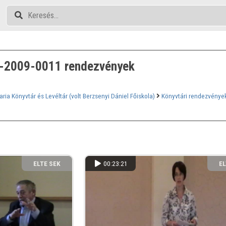
-2009-0011 rendezvények
aria Könyvtár és Levéltár (volt Berzsenyi Dániel Főiskola)
Könyvtári rendezvénye
ELTE SEK
00:23:21
EL
KÖNYVTÁRA
KÖ