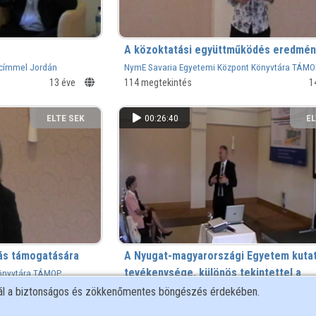
A közoktatási együttműködés eredmén
 címmel Jordán
NymE Savaria Egyetemi Központ Könyvtára TÁM
et
projektzáró (2011)
13 éve
114 megtekintés
1
ELTE SEK
00:26:40
EL
KÖNYVTÁRA
KÖ
tás támogatására
A Nyugat-magyarországi Egyetem kutat
tevékenysége, különös tekintettel a
Könyvtára TÁMOP
14 éve
pályázatokra
127 megtekintés
1
nál a biztonságos és zökkenőmentes böngészés érdekében.
NymE Savaria Egyetemi Központ Könyvtára TÁM