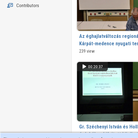
Contributors
Az éghajlatváltozás regioná
Kárpát-medence nyugati te
Kutatók éjszakája, 2016
239 view
00:20:37
Gr. Széchenyi István és Hol
érdekében kifejtett közös