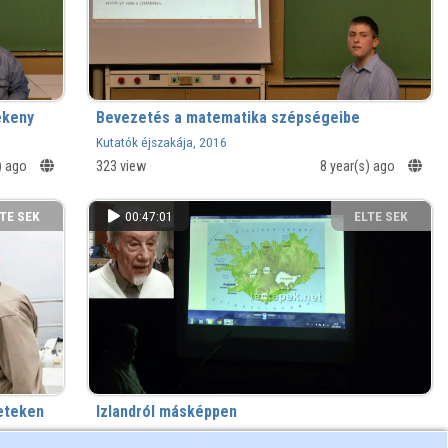
ékeny
Bevezetés a matematika szépségeibe
Kutatók éjszakája, 2016
s) ago
323 view
8 year(s) ago
TE SEK
00:47:01
ELTE SEK
NYVTÁRA
KÖNYVTÁRA
Izlandról másképpen
Kutatók éjszakája, 2016