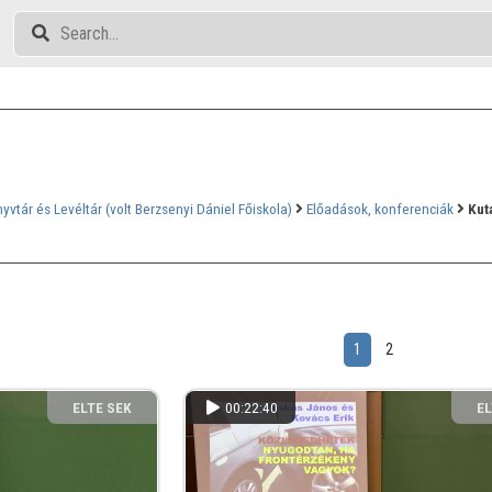
yvtár és Levéltár (volt Berzsenyi Dániel Főiskola)
Előadások, konferenciák
Kut
1
2
ELTE SEK
00:22:40
EL
KÖNYVTÁRA
KÖ