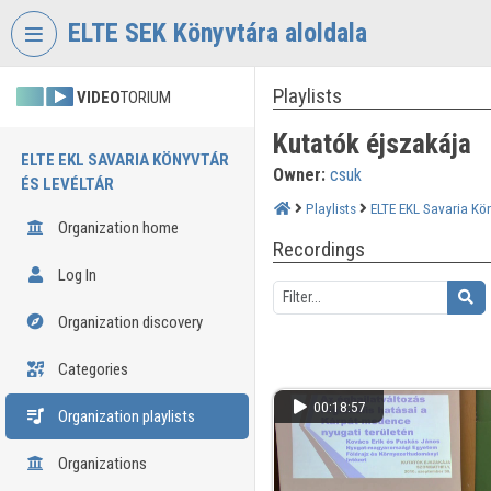
Skip header
Skip menu
Skip content
ELTE SEK Könyvtára aloldala
Playlists
VIDEO
TORIUM
Kutatók éjszakája
ELTE EKL SAVARIA KÖNYVTÁR
Owner:
csuk
ÉS LEVÉLTÁR
Playlists
ELTE EKL Savaria Kön
Organization home
Recordings
Log In
Organization discovery
Categories
00:18:57
Organization playlists
Organizations