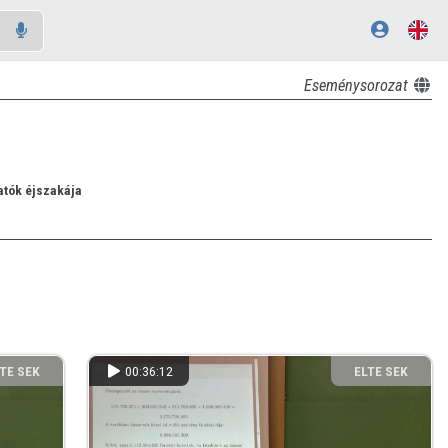
Eseménysorozat
atók éjszakája
TE SEK
00:36:12
ELTE SEK
NYVTÁRA
KÖNYVTÁRA