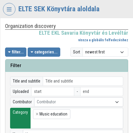
Skip header
Skip menu
Skip content
ELTE SEK Könyvtára aloldala
Organization discovery
VIDEO
TORIUM
ELTE EKL Savaria Könyvtár és Levéltár
vissza a globális felfedezéshez
ELTE
EKL
filter...
categories...
Sort
SAVARIA
KÖNYVTÁR
Filter
ÉS
LEVÉLTÁR
Title and subtitle
Organization home
Uploaded
-
Log In
Contributor
Contributor
Category
Organization discovery
Music education
×
Categories