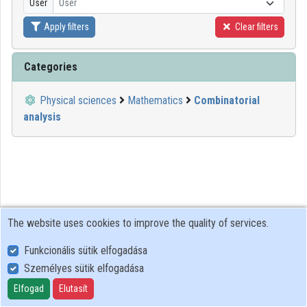
User
User
Organization playlists
Apply filters
Clear filters
Organizations
Categories
Contributors
Physical sciences
Mathematics
Combinatorial
analysis
The website uses cookies to improve the quality of services.
Funkcionális sütik elfogadása
Személyes sütik elfogadása
User Policy
Adatkezelési tájékoztató (en)
Elfogad
Elutasít
Cookie Policy