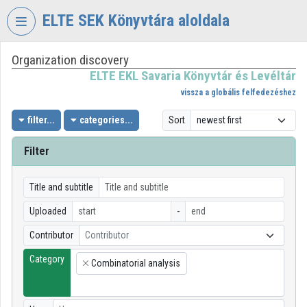
Skip header
Skip menu
Skip content
ELTE SEK Könyvtára aloldala
Organization discovery
VIDEO
TORIUM
ELTE EKL Savaria Könyvtár és Levéltár
vissza a globális felfedezéshez
ELTE
EKL
filter...
categories...
Sort
SAVARIA
KÖNYVTÁR
Filter
ÉS
LEVÉLTÁR
Title and subtitle
Organization home
Uploaded
-
Log In
Contributor
Contributor
Category
Organization discovery
Combinatorial analysis
×
Categories