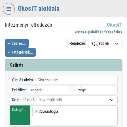
Fejléc kihagyása
Menü kihagyása
Tartalom kihagyása
OkosIT aloldala
Intézményi felfedezés
OkosIT
VIDEO
TORIUM
vissza a globális felfedezéshez
OKOSIT
szűrés...
Rendezés
kategóriák...
Intézményi kezdőlap
Bejelentkezés
Szűrés
Intézményi felfedezés
Cím és alcím
Kategóriák
Feltöltve
-
Közreműködő
Közreműködő
Intézményi listák
Kategória
Szociológia
Intézmények
×
Közreműködők