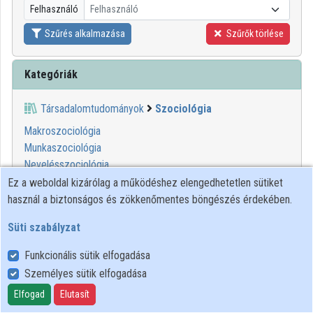
Felhasználó
Felhasználó
Szűrés alkalmazása
Szűrők törlése
Kategóriák
Társadalomtudományok
Szociológia
Makroszociológia
Munkaszociológia
Nevelésszociológia
Szociogazdasági kutatás
Ez a weboldal kizárólag a működéshez elengedhetetlen sütiket
Társadalmi változások
használ a biztonságos és zökkenőmentes böngészés érdekében.
Társadalmi viselkedés
Süti szabályzat
Technológia szociális alakítása
Vállalati szociológia
Funkcionális sütik elfogadása
Vallásszociológia
Személyes sütik elfogadása
Városszociológia
Elfogad
Elutasít
Vidékszociológia