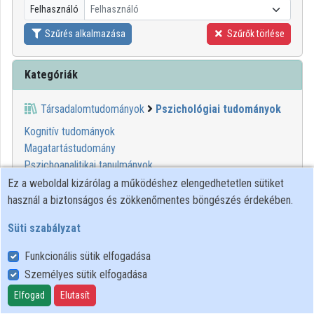
Felhasználó
Felhasználó
Szűrés alkalmazása
Szűrők törlése
Kategóriák
Társadalomtudományok
Pszichológiai tudományok
Kognitív tudományok
Magatartástudomány
Pszichoanalitikai tanulmányok
Pszichológia
Ez a weboldal kizárólag a működéshez elengedhetetlen sütiket
használ a biztonságos és zökkenőmentes böngészés érdekében.
Süti szabályzat
Funkcionális sütik elfogadása
Személyes sütik elfogadása
Felhasználói szabályzat
Adatkezelési tájékoztató
Elfogad
Elutasít
Süti szabályzat