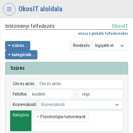
Fejléc kihagyása
Menü kihagyása
Tartalom kihagyása
OkosIT aloldala
Intézményi felfedezés
OkosIT
VIDEO
TORIUM
vissza a globális felfedezéshez
OKOSIT
szűrés...
Rendezés
kategóriák...
Intézményi kezdőlap
Bejelentkezés
Szűrés
Intézményi felfedezés
Cím és alcím
Kategóriák
Feltöltve
-
Közreműködő
Közreműködő
Intézményi listák
Kategória
Pszichológiai tudományok
Intézmények
×
Közreműködők