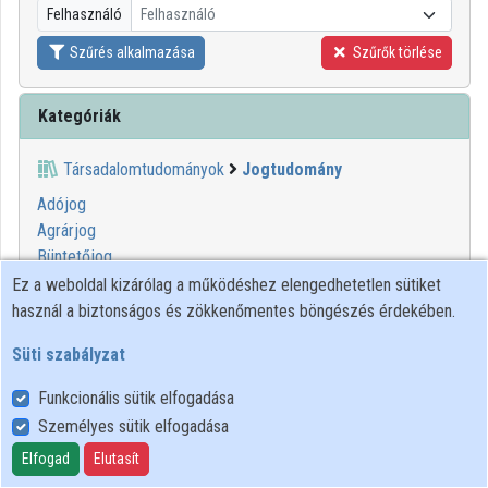
Felhasználó
Felhasználó
Szűrés alkalmazása
Szűrők törlése
Kategóriák
Társadalomtudományok
Jogtudomány
Adójog
Agrárjog
Büntetőjog
Egészségügyi jog
Ez a weboldal kizárólag a működéshez elengedhetetlen sütiket
Egyházjog
használ a biztonságos és zökkenőmentes böngészés érdekében.
Európai jog
Süti szabályzat
Fiatalkorúakkal kapcsolatos jogalkotás
Informatikai jog
Funkcionális sütik elfogadása
Környezetvédelmi jog
Személyes sütik elfogadása
Közjog
Elfogad
Elutasít
Magánjog