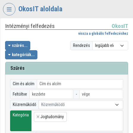
Fejléc kihagyása
Menü kihagyása
Tartalom kihagyása
OkosIT aloldala
Intézményi felfedezés
OkosIT
VIDEO
TORIUM
vissza a globális felfedezéshez
OKOSIT
szűrés...
Rendezés
kategóriák...
Intézményi kezdőlap
Bejelentkezés
Szűrés
Intézményi felfedezés
Cím és alcím
Kategóriák
Feltöltve
-
Közreműködő
Közreműködő
Intézményi listák
Kategória
Jogtudomány
Intézmények
×
Közreműködők