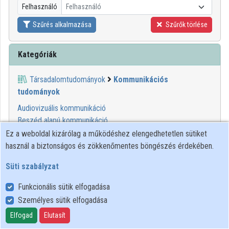
Felhasználó
Felhasználó
Szűrés alkalmazása
Szűrők törlése
Kategóriák
Társadalomtudományok
Kommunikációs
tudományok
Audiovizuális kommunikáció
Beszéd alapú kommunikáció
Grafikus kommunikáció
Ez a weboldal kizárólag a működéshez elengedhetetlen sütiket
Kiadványkészítés
használ a biztonságos és zökkenőmentes böngészés érdekében.
Közönségkapcsolatok (PR)
Süti szabályzat
Médiatanulmányok
On-line információs szolgáltatások
Funkcionális sütik elfogadása
Szerkesztés
Személyes sütik elfogadása
Tudományos kommunikáció
Elfogad
Elutasít
Üzleti-vállalati kommunikáció