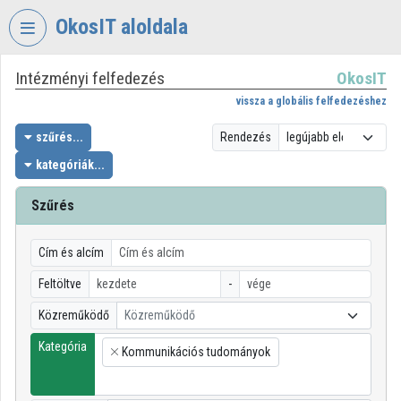
Fejléc kihagyása
Menü kihagyása
Tartalom kihagyása
OkosIT aloldala
Intézményi felfedezés
OkosIT
VIDEO
TORIUM
vissza a globális felfedezéshez
OKOSIT
szűrés...
Rendezés
kategóriák...
Intézményi kezdőlap
Bejelentkezés
Szűrés
Intézményi felfedezés
Cím és alcím
Kategóriák
Feltöltve
-
Közreműködő
Közreműködő
Intézményi listák
Kategória
Kommunikációs tudományok
Intézmények
×
Közreműködők