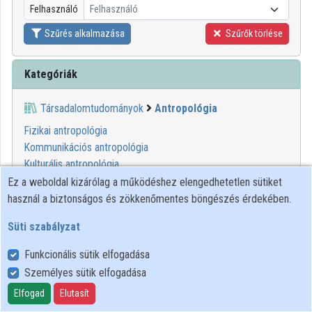
Felhasználó
Felhasználó
Szűrés alkalmazása
Szűrők törlése
Kategóriák
Társadalomtudományok
Antropológia
Fizikai antropológia
Kommunikációs antropológia
Kulturális antropológia
Néprajz
Ez a weboldal kizárólag a működéshez elengedhetetlen sütiket
Orvosi antropológia
használ a biztonságos és zökkenőmentes böngészés érdekében.
Szociálantropológia
Süti szabályzat
Funkcionális sütik elfogadása
Személyes sütik elfogadása
Felhasználói szabályzat
Adatkezelési tájékoztató
Elfogad
Elutasít
Süti szabályzat