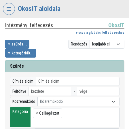
Fejléc kihagyása
Menü kihagyása
Tartalom kihagyása
OkosIT aloldala
Intézményi felfedezés
OkosIT
VIDEO
TORIUM
vissza a globális felfedezéshez
OKOSIT
szűrés...
Rendezés
kategóriák...
Intézményi kezdőlap
Bejelentkezés
Szűrés
Intézményi felfedezés
Cím és alcím
Kategóriák
Feltöltve
-
Közreműködő
Közreműködő
Intézményi listák
Kategória
Csillagászat
Intézmények
×
Közreműködők