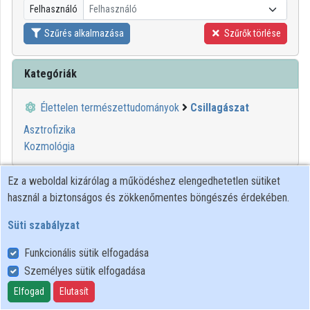
Felhasználó
Felhasználó
Szűrés alkalmazása
Szűrők törlése
Kategóriák
Élettelen természettudományok
Csillagászat
Asztrofizika
Kozmológia
Ez a weboldal kizárólag a működéshez elengedhetetlen sütiket
használ a biztonságos és zökkenőmentes böngészés érdekében.
Süti szabályzat
Funkcionális sütik elfogadása
Személyes sütik elfogadása
Felhasználói szabályzat
Adatkezelési tájékoztató
Elfogad
Elutasít
Süti szabályzat