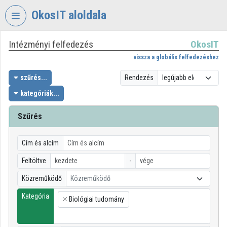
Fejléc kihagyása
Menü kihagyása
Tartalom kihagyása
OkosIT aloldala
Intézményi felfedezés
OkosIT
VIDEO
TORIUM
vissza a globális felfedezéshez
OKOSIT
szűrés...
Rendezés
kategóriák...
Intézményi kezdőlap
Bejelentkezés
Szűrés
Intézményi felfedezés
Cím és alcím
Kategóriák
Feltöltve
-
Közreműködő
Közreműködő
Intézményi listák
Kategória
Biológiai tudomány
Intézmények
×
Közreműködők