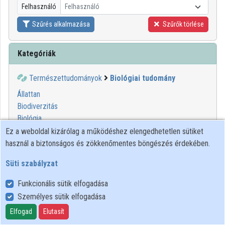
Felhasználó
Felhasználó
Szűrés alkalmazása
Szűrők törlése
Kategóriák
Természettudományok
Biológiai tudomány
Állattan
Biodiverzitás
Biológia
Biomérnökség
Ez a weboldal kizárólag a működéshez elengedhetetlen sütiket
Botanika
használ a biztonságos és zökkenőmentes böngészés érdekében.
Laborállat-tudomány
Süti szabályzat
Táplálkozástudomány
Funkcionális sütik elfogadása
Személyes sütik elfogadása
Felhasználói szabályzat
Adatkezelési tájékoztató
Elfogad
Elutasít
Süti szabályzat