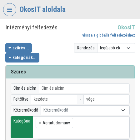
Fejléc kihagyása
Menü kihagyása
Tartalom kihagyása
OkosIT aloldala
Intézményi felfedezés
OkosIT
VIDEO
TORIUM
vissza a globális felfedezéshez
OKOSIT
szűrés...
Rendezés
kategóriák...
Intézményi kezdőlap
Bejelentkezés
Szűrés
Intézményi felfedezés
Cím és alcím
Kategóriák
Feltöltve
-
Közreműködő
Közreműködő
Intézményi listák
Kategória
Agrártudomány
Intézmények
×
Közreműködők