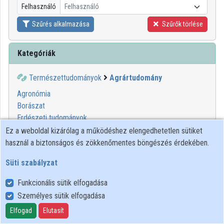
Felhasználó
Felhasználó
Szűrés alkalmazása
Szűrők törlése
Kategóriák
Természettudományok
Agrártudomány
Agronómia
Borászat
Erdészeti tudományok
Fitotechnika
Ez a weboldal kizárólag a működéshez elengedhetetlen sütiket
Mérsékelt égövi mezőgazdaság
használ a biztonságos és zökkenőmentes böngészés érdekében.
Mezőgazdasági termékek
Süti szabályzat
Talajtudomány
Trópusi mezőgazdaság
Funkcionális sütik elfogadása
Zootechnika
Személyes sütik elfogadása
Elfogad
Elutasít
Felhasználói szabályzat