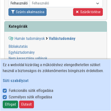
Felhasználó
Felhasználó
Szűrés alkalmazása
Szűrők törlése
Kategóriák
Humán tudományok
Vallástudomány
Bibliakutatás
Egyháztudomány
Nem keresztény vallások
Összehasonlító vallástudomány
Ez a weboldal kizárólag a működéshez elengedhetetlen sütiket
Pasztorizáció
használ a biztonságos és zökkenőmentes böngészés érdekében.
Teológia
Süti szabályzat
Funkcionális sütik elfogadása
Személyes sütik elfogadása
Felhasználói szabályzat
Adatkezelési tájékoztató
Elfogad
Elutasít
Süti szabályzat