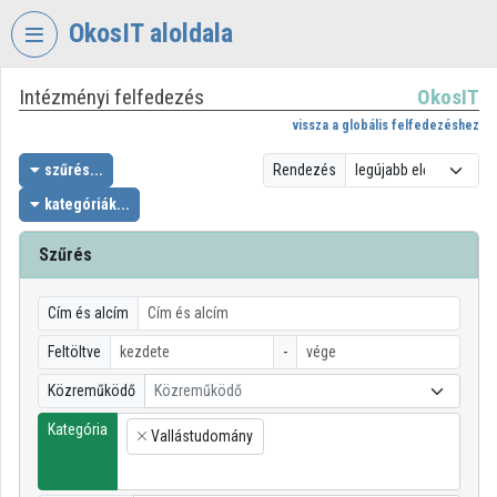
Fejléc kihagyása
Menü kihagyása
Tartalom kihagyása
OkosIT aloldala
Intézményi felfedezés
OkosIT
VIDEO
TORIUM
vissza a globális felfedezéshez
OKOSIT
szűrés...
Rendezés
kategóriák...
Intézményi kezdőlap
Bejelentkezés
Szűrés
Intézményi felfedezés
Cím és alcím
Kategóriák
Feltöltve
-
Közreműködő
Közreműködő
Intézményi listák
Kategória
Vallástudomány
Intézmények
×
Közreműködők