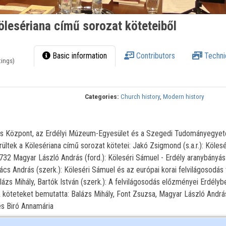
lesériana című sorozat köteteiből
Basic information
Contributors
Techni
tings)
Categories:
Church history
,
Modern history
ós Központ, az Erdélyi Múzeum-Egyesület és a Szegedi Tudományegye
tek a Kölesériana című sorozat kötetei: Jakó Zsigmond (s.a.r.): Köles
2 Magyar László András (ford.): Köleséri Sámuel - Erdély aranybányás
ács András (szerk.): Köleséri Sámuel és az európai korai felvilágosodás 
ázs Mihály, Bartók István (szerk.): A felvilágosodás előzményei Erdélyb
köteteket bemutatta: Balázs Mihály, Font Zsuzsa, Magyar László Andrá
s Biró Annamária