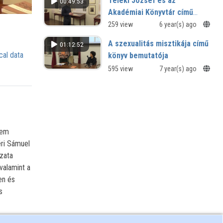
Teleki József és az
00:49:53
Akadémiai Könyvtár című
kiállítás tárlatvezetése
259 view
6 year(s) ago
A szexualitás misztikája című
01:12:52
cal data
könyv bemutatója
595 view
7 year(s) ago
tem
éri Sámuel
zata
valamint a
en és
s