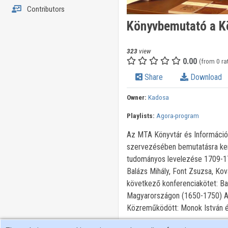
Contributors
Könyvbemutató a Kö
323
view
0.00
(from 0 ra
Share
Download
Owner:
Kadosa
Playlists:
Agora-program
Az MTA Könyvtár és Informáci
szervezésében bemutatásra kerül
tudományos levelezése 1709-173
Balázs Mihály, Font Zsuzsa, Kov
következő konferenciakötet: Bal
Magyarországon (1650-1750) A 
Közreműködött: Monok István é