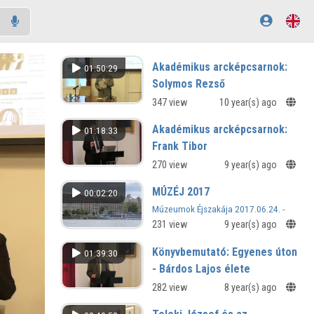
Akadémikus arcképcsarnok:
01:50:29
Solymos Rezső
347 view
10 year(s) ago
Akadémikus arcképcsarnok:
01:18:33
Frank Tibor
270 view
9 year(s) ago
MÚZÉJ 2017
00:02:20
Múzeumok Éjszakája 2017.06.24. -
Vörösmarty az Akadémiai
231 view
9 year(s) ago
Könyvtárban
Könyvbemutató: Egyenes úton
01:39:30
- Bárdos Lajos élete
282 view
8 year(s) ago