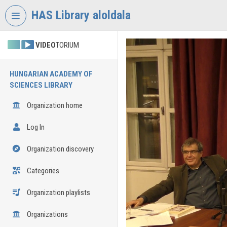
Skip header
Skip menu
Skip content
HAS Library aloldala
VIDEO
TORIUM
HUNGARIAN ACADEMY OF
SCIENCES LIBRARY
Organization home
Log In
Organization discovery
Categories
Organization playlists
Organizations