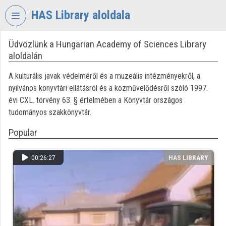
Skip header
Skip menu
Skip content
HAS Library aloldala
Üdvözlünk a Hungarian Academy of Sciences Library
VIDEO
TORIUM
aloldalán
HUNGARIAN
A kulturális javak védelméről és a muzeális intézményekről, a
ACADEMY
nyilvános könyvtári ellátásról és a közművelődésről szóló 1997.
OF
évi CXL. törvény 63. § értelmében a Könyvtár országos
SCIENCES
tudományos szakkönyvtár.
LIBRARY
Popular
Organization home
00:26:27
HAS LIBRARY
Log In
Organization discovery
Categories
Organization playlists