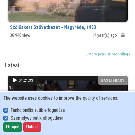
Organizations
Contributors
Szőlőskert Szövetkezet - Nagyréde, 1983
36 940 view
14 year(s) ago
...more popular recordings
Latest
01:21:33
HAS LIBRARY
The website uses cookies to improve the quality of services.
Funkcionális sütik elfogadása
Személyes sütik elfogadása
Elfogad
Elutasít