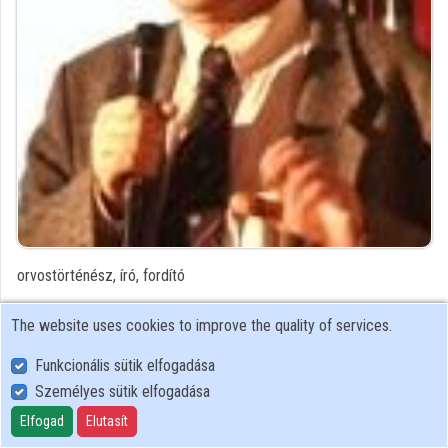
Organizations
Contributors
orvostörténész, író, fordító
Contributor's recordings
The website uses cookies to improve the quality of services.
Funkcionális sütik elfogadása
Profiles
Személyes sütik elfogadása
Elfogad
Elutasít
User Policy
Adatkezelési tájékoztató (en)