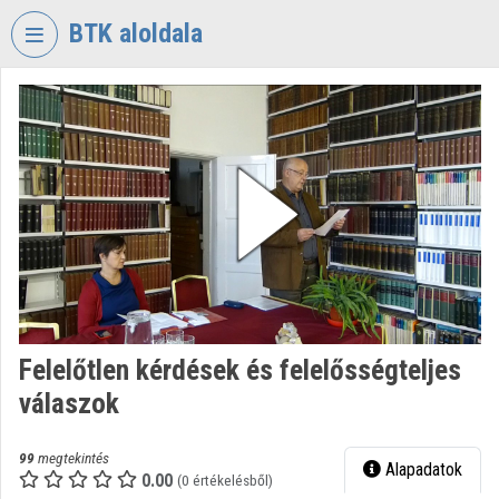
Fejléc kihagyása
Menü kihagyása
Tartalom kihagyása
BTK aloldala
VIDEO
TORIUM
BÖLCSÉSZETTUDOMÁNYI
KUTATÓKÖZPONT
Intézményi kezdőlap
Bejelentkezés
Intézményi felfedezés
Felelőtlen kérdések és felelősségteljes
Kategóriák
válaszok
Intézményi listák
99
megtekintés
Alapadatok
Intézmények
0.00
(0 értékelésből)