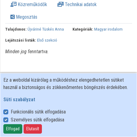
Közreműködők
Technikai adatok
Közreműködők
Megosztás
Tulajdonos:
Újváriné Tüskés Anna
Kategóriák:
Magyar irodalom
Lejátszási listák:
Első szekció
Minden jog fenntartva.
Ez a weboldal kizárólag a működéshez elengedhetetlen sütiket
használ a biztonságos és zökkenőmentes böngészés érdekében.
Süti szabályzat
Funkcionális sütik elfogadása
Személyes sütik elfogadása
Felhasználói szabályzat
Adatkezelési tájékoztató
Elfogad
Elutasít
Süti szabályzat